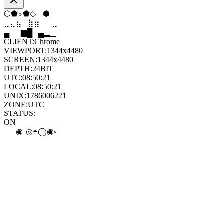
◇
⬢
▼
⧫
▲
⬡
⣦
⣷
⣷
⣤
⣀
⣦
▄
▆
█
▄
▂
▁
CLIENT:
Chrome
VIEWPORT:
1344x4480
SCREEN:
1344x4480
DEPTH:
24
BIT
UTC:
08:50:21
LOCAL:
08:50:21
UNIX:
1786006221
ZONE:
UTC
STATUS:
ON
◑
◯
◉
◦
◒
◯