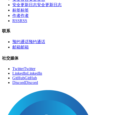
安全更新日志
安
全
更
新
日
志
标签
标
签
作者
作
者
RSS
R
S
S
联系
预约通话
预
约
通
话
邮箱
邮
箱
社交媒体
Twitter
T
w
i
t
t
e
r
LinkedIn
L
i
n
k
e
d
I
n
GitHub
G
i
t
H
u
b
Discord
D
i
s
c
o
r
d