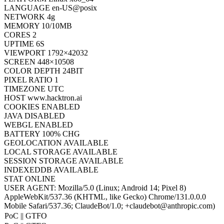
LANGUAGE
en-US@posix
NETWORK
4g
MEMORY
10/10MB
CORES
2
UPTIME
6S
VIEWPORT
1792×42032
SCREEN
448×10508
COLOR DEPTH
24BIT
PIXEL RATIO
1
TIMEZONE
UTC
HOST
www.hacktron.ai
COOKIES
ENABLED
JAVA
DISABLED
WEBGL
ENABLED
BATTERY
100% CHG
GEOLOCATION
AVAILABLE
LOCAL STORAGE
AVAILABLE
SESSION STORAGE
AVAILABLE
INDEXEDDB
AVAILABLE
STAT
ONLINE
USER AGENT:
Mozilla/5.0 (Linux; Android 14; Pixel 8)
AppleWebKit/537.36 (KHTML, like Gecko) Chrome/131.0.0.0
Mobile Safari/537.36; ClaudeBot/1.0; +claudebot@anthropic.com)
PoC || GTFO