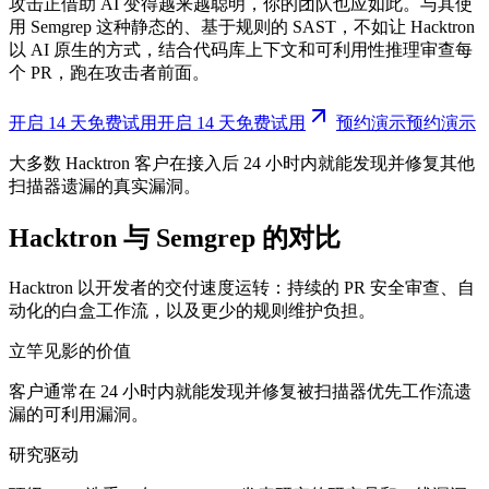
攻击正借助 AI 变得越来越聪明，你的团队也应如此。与其使
用 Semgrep 这种静态的、基于规则的 SAST，不如让 Hacktron
以 AI 原生的方式，结合代码库上下文和可利用性推理审查每
个 PR，跑在攻击者前面。
开启 14 天免费试用
开
启
1
4
天
免
费
试
用
预约演示
预
约
演
示
大多数 Hacktron 客户在接入后 24 小时内就能发现并修复其他
扫描器遗漏的真实漏洞。
Hacktron 与 Semgrep 的对比
Hacktron 以开发者的交付速度运转：持续的 PR 安全审查、自
动化的白盒工作流，以及更少的规则维护负担。
立竿见影的价值
客户通常在 24 小时内就能发现并修复被扫描器优先工作流遗
漏的可利用漏洞。
研究驱动