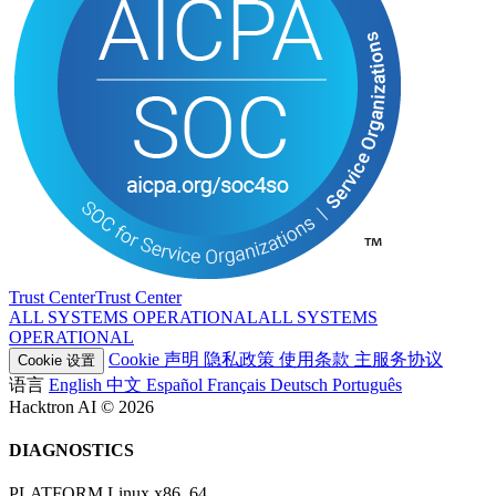
Trust Center
T
r
u
s
t
C
e
n
t
e
r
ALL SYSTEMS OPERATIONAL
A
L
L
S
Y
S
T
E
M
S
O
P
E
R
A
T
I
O
N
A
L
Cookie 声明
隐私政策
使用条款
主服务协议
Cookie 设置
语言
English
中文
Español
Français
Deutsch
Português
Hacktron AI © 2026
DIAGNOSTICS
PLATFORM
Linux x86_64