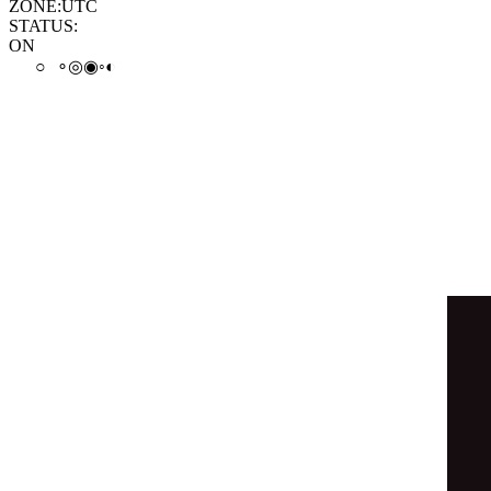
ZONE:
UTC
STATUS:
ON
○
○
◉
⊛
◐
◎