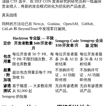
顶级 CTF 选手、在 DEF CON 发表研究的研究员和一线漏洞
赏金猎人，将新的攻击模式转化为切实的产品改进。
真实战绩
同样的方法论已在 Next.js、Grafana、OpenAM、GitHub、
GitLab 和 BeyondTrust 中发现零日漏洞。
Hacktron
专业版 — 不限
Semgrep
企业
Semgrep
Code
定价
开发者数量
$40/开发者/
$30/开发者/月
版
定制
月
每位开发者 50 个 PR、每
每位开发者最
每位开发者最
包含
个 PR 不限扫描次数、不
多 20 条 AI 分
多 50 条 AI 分
用量
限仓库数量
析结果
析结果
超量
不加购许可
不加购许可
超出包含用量后每个 PR
/ 附
证，AI 功能
证，AI 功能
加收 $1
加项
即停用
即停用
渗透
基于额度 — 大多数应用
无自有渗透测
无自有渗透测
测试
从 $2,000 起
试产品。
试产品
Semgrep 的短板