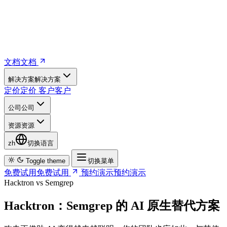
文档
文
档
解决方案
解
决
方
案
定价
定
价
客户
客
户
公司
公
司
资源
资
源
zh
切换语言
Toggle theme
切换菜单
免费试用
免
费
试
用
预约演示
预
约
演
示
Hacktron vs Semgrep
Hacktron：Semgrep 的 AI 原生替代方案