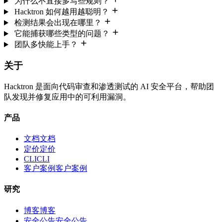
为什么不直接多写些规则？
Hacktron 如何越用越聪明？
检测结果会出现在哪里？
它能捕获哪些类型的问题？
团队多快能上手？
关于
Hacktron 是面向代码审查和渗透测试的 AI 安全平台，帮助团
队发现并修复应用中的可利用漏洞。
产品
文档
文
档
定价
定
价
CLI
C
L
I
客户案例
客
户
案
例
研究
博客
博
客
安全公告
安
全
公
告