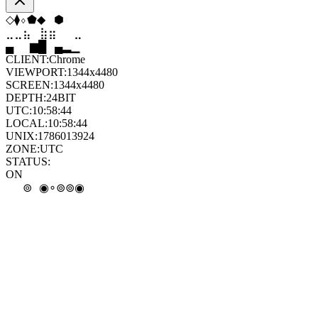
⬠
◆
◆
⬢
⬨
◆
⣀
⣤
⣶
⣷
⣦
⣀
▄
▆
█
▄
▂
▁
CLIENT:
Chrome
VIEWPORT:
1344x4480
SCREEN:
1344x4480
DEPTH:
24
BIT
UTC:
10:58:44
LOCAL:
10:58:44
UNIX:
1786013924
ZONE:
UTC
STATUS:
ON
◉
◉
◉
◉
∘
◒