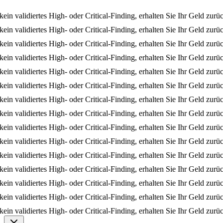
ein validiertes High- oder Critical-Finding, erhalten Sie Ihr Geld zurüc
ein validiertes High- oder Critical-Finding, erhalten Sie Ihr Geld zurüc
ein validiertes High- oder Critical-Finding, erhalten Sie Ihr Geld zurüc
ein validiertes High- oder Critical-Finding, erhalten Sie Ihr Geld zurüc
ein validiertes High- oder Critical-Finding, erhalten Sie Ihr Geld zurüc
ein validiertes High- oder Critical-Finding, erhalten Sie Ihr Geld zurüc
ein validiertes High- oder Critical-Finding, erhalten Sie Ihr Geld zurüc
ein validiertes High- oder Critical-Finding, erhalten Sie Ihr Geld zurüc
ein validiertes High- oder Critical-Finding, erhalten Sie Ihr Geld zurüc
ein validiertes High- oder Critical-Finding, erhalten Sie Ihr Geld zurüc
ein validiertes High- oder Critical-Finding, erhalten Sie Ihr Geld zurüc
ein validiertes High- oder Critical-Finding, erhalten Sie Ihr Geld zurüc
ein validiertes High- oder Critical-Finding, erhalten Sie Ihr Geld zurüc
ein validiertes High- oder Critical-Finding, erhalten Sie Ihr Geld zurüc
ein validiertes High- oder Critical-Finding, erhalten Sie Ihr Geld zurüc