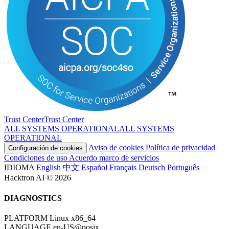
Trust Center
T
r
u
s
t
C
e
n
t
e
r
ALL SYSTEMS OPERATIONAL
A
L
L
S
Y
S
T
E
M
S
O
P
E
R
A
T
I
O
N
A
L
Aviso de cookies
Política de privacidad
Configuración de cookies
Condiciones de uso
Acuerdo marco de servicios
IDIOMA
English
中文
Español
Français
Deutsch
Português
Hacktron AI © 2026
DIAGNOSTICS
PLATFORM
Linux x86_64
LANGUAGE
en-US@posix
NETWORK
4g
MEMORY
10/11MB
CORES
2
UPTIME
6S
VIEWPORT
1792×30788