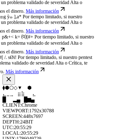
 problema validado de severidad Alta o
el dinero.
Más información
P
w
n
,
N
o
P
a
y
.
Por tiempo limitado, si nuestro
 problema validado de severidad Alta o
el dinero.
Más información
P
w
n
,
N
o
P
a
y
.
Por tiempo limitado, si nuestro
 problema validado de severidad Alta o
el dinero.
Más información
◇
◆
◆
◇
◆
▼
⣀
⣄
⣦
⣷
⣶
⣀
▁
▆
█
▄
▂
▄
CLIENT:
Chrome
VIEWPORT:
1792x30788
SCREEN:
448x7697
DEPTH:
24
BIT
UTC:
20:55:30
LOCAL:
20:55:30
UNIX:
1786049730
ZONE:
UTC
STATUS:
ON