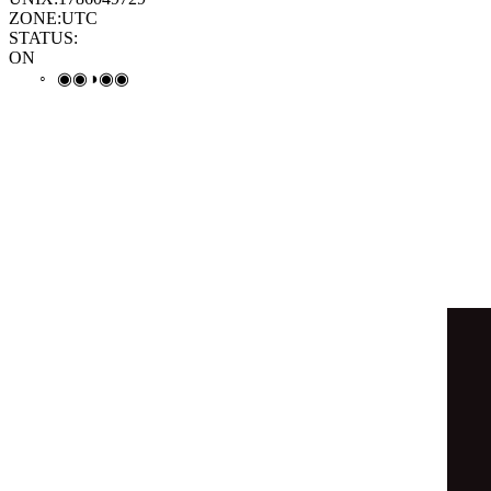
◉
⦿
◑
◦
◦
◉