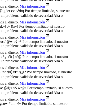
 problema validado de severidad Alta o
el dinero.
Más información
P
w
n
,
N
o
P
a
y
.
Por tiempo limitado, si nuestro
 problema validado de severidad Alta o
el dinero.
Más información
P
w
n
,
N
o
P
a
y
.
Por tiempo limitado, si nuestro
 problema validado de severidad Alta o
el dinero.
Más información
P
w
n
,
N
o
P
a
y
.
Por tiempo limitado, si nuestro
 problema validado de severidad Alta o
el dinero.
Más información
P
w
n
,
N
o
P
a
y
.
Por tiempo limitado, si nuestro
 problema validado de severidad Alta o
el dinero.
Más información
P
w
n
,
N
o
P
a
y
.
Por tiempo limitado, si nuestro
 problema validado de severidad Alta o
el dinero.
Más información
P
w
n
,
N
o
P
a
y
.
Por tiempo limitado, si nuestro
 problema validado de severidad Alta o
el dinero.
Más información
P
w
n
,
N
o
P
a
y
.
Por tiempo limitado, si nuestro