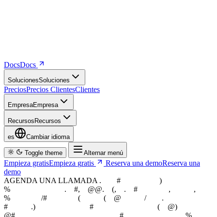
Docs
D
o
c
s
Soluciones
S
o
l
u
c
i
o
n
e
s
Precios
P
r
e
c
i
o
s
Clientes
C
l
i
e
n
t
e
s
Empresa
E
m
p
r
e
s
a
Recursos
R
e
c
u
r
s
o
s
es
Cambiar idioma
Toggle theme
Alternar menú
Empieza gratis
E
m
p
i
e
z
a
g
r
a
t
i
s
Reserva una demo
R
e
s
e
r
v
a
u
n
a
d
e
m
o
AGENDA UNA LLAMADA
, (#/# /
(,/ @ % # . ) (
( # .# ) ) % %
( ) (# @%) ( /
##% (@ #) /# . % .
@ ) %..@ % % ) # . . . )/
, /, (/, %